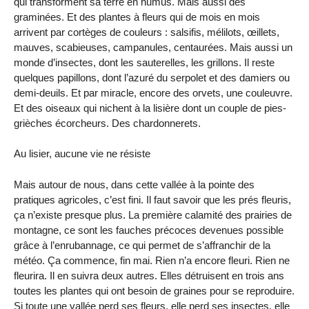
qui transforment sa terre en humus. Mais aussi des
graminées. Et des plantes à fleurs qui de mois en mois
arrivent par cortèges de couleurs : salsifis, mélilots, œillets,
mauves, scabieuses, campanules, centaurées. Mais aussi un
monde d’insectes, dont les sauterelles, les grillons. Il reste
quelques papillons, dont l’azuré du serpolet et des damiers ou
demi-deuils. Et par miracle, encore des orvets, une couleuvre.
Et des oiseaux qui nichent à la lisière dont un couple de pies-
grièches écorcheurs. Des chardonnerets.
Au lisier, aucune vie ne résiste
Mais autour de nous, dans cette vallée à la pointe des
pratiques agricoles, c’est fini. Il faut savoir que les prés fleuris,
ça n’existe presque plus. La première calamité des prairies de
montagne, ce sont les fauches précoces devenues possible
grâce à l’enrubannage, ce qui permet de s’affranchir de la
météo. Ça commence, fin mai. Rien n’a encore fleuri. Rien ne
fleurira. Il en suivra deux autres. Elles détruisent en trois ans
toutes les plantes qui ont besoin de graines pour se reproduire.
Si toute une vallée perd ses fleurs, elle perd ses insectes, elle