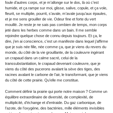
foule d’autres corps, et je m’allonge sur le dos, là où c’est
humide, et ça rampe sur moi, glisse, salive, copule, et ça vole,
fleurit, se multiplie, pourrit, s’avale, m’avale jusqu’aux épaules,
et je me sens grouiller de vie. Odeur fine et forte du vert
mouillé. Je reste je ne sais pas combien de temps, mon corps
jeté dans les herbes comme dans un bain. Il me semble
rejoindre quelque chose de connu depuis toujours. Et ça, le
dire, j’en ai conscience, c’est un manifeste dans lequel j’affirme
que je suis née fille, née comme ça, que je viens du revers du
monde, du côté de la vie grouillante, de la couleuvre ingérant
un crapaud dans un calme sacré, celui de la
transsubstantiation, le crapaud devenant couleuvre, que je
viens du côté des pucerons avalant la sève des tiges, des
racines avalant le carbone de l’air, le transformant, que je viens
du côté de cette prairie. Qu’elle me constitue.
Comment définir la prairie qui porte notre maison ? Comme un
équilibre extraordinaire de diversité, de complexité, de
multiplicité, d’échange et d’entraide. Du gaz carbonique, de
l’azote, de l’oxygène, des bactéries, mille éléments invisibles