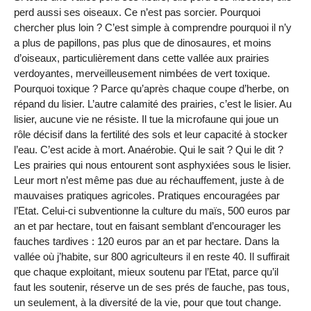
perd aussi ses oiseaux. Ce n’est pas sorcier. Pourquoi
chercher plus loin ? C’est simple à comprendre pourquoi il n’y
a plus de papillons, pas plus que de dinosaures, et moins
d’oiseaux, particulièrement dans cette vallée aux prairies
verdoyantes, merveilleusement nimbées de vert toxique.
Pourquoi toxique ? Parce qu’après chaque coupe d’herbe, on
répand du lisier. L’autre calamité des prairies, c’est le lisier. Au
lisier, aucune vie ne résiste. Il tue la microfaune qui joue un
rôle décisif dans la fertilité des sols et leur capacité à stocker
l’eau. C’est acide à mort. Anaérobie. Qui le sait ? Qui le dit ?
Les prairies qui nous entourent sont asphyxiées sous le lisier.
Leur mort n’est même pas due au réchauffement, juste à de
mauvaises pratiques agricoles. Pratiques encouragées par
l’Etat. Celui-ci subventionne la culture du maïs, 500 euros par
an et par hectare, tout en faisant semblant d’encourager les
fauches tardives : 120 euros par an et par hectare. Dans la
vallée où j’habite, sur 800 agriculteurs il en reste 40. Il suffirait
que chaque exploitant, mieux soutenu par l’Etat, parce qu’il
faut les soutenir, réserve un de ses prés de fauche, pas tous,
un seulement, à la diversité de la vie, pour que tout change.